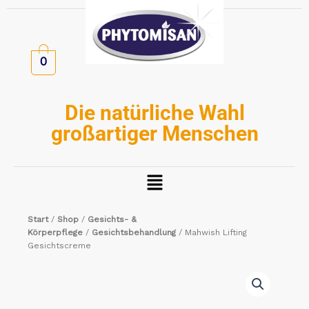
Zum
Inhalt
springen
0
Die natürliche Wahl
großartiger Menschen
Menü
Start
/
Shop
/
Gesichts- &
Körperpflege
/
Gesichtsbehandlung
/ Mahwish Lifting
Gesichtscreme