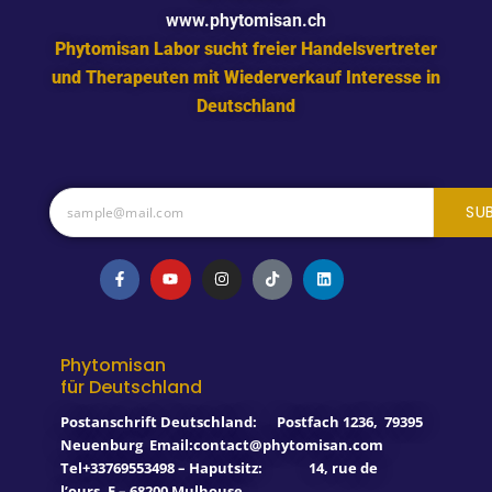
www.phytomisan.ch
Phytomisan Labor sucht freier Handelsvertreter
und Therapeuten mit Wiederverkauf Interesse in
Deutschland
SU
F
Y
I
T
L
a
o
n
i
i
c
u
s
k
n
e
t
t
t
k
b
u
a
o
e
o
b
g
k
d
o
e
r
i
Phytomisan
k
a
n
für Deutschland
-
m
f
Postanschrift Deutschland:
Postfach 1236
,
79395
Neuenburg
Email:contact@phytomisan.com
Tel+33769553498 – Haputsitz: 14, rue de
l’ours, F – 68200 Mulhouse