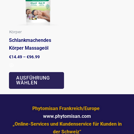
Varianten
auf.
Die
Optionen
Körper
können
Schlankmachendes
auf
Körper Massageöl
der
€
14.49
–
€
96.99
Produktseite
gewählt
werden
AUSFÜHRUNG
WÄHLEN
Phytomisan Frankreich/Europe
www.phytomisan.com
„Online-Services und Kundenservice für Kunden in
der Schweiz“