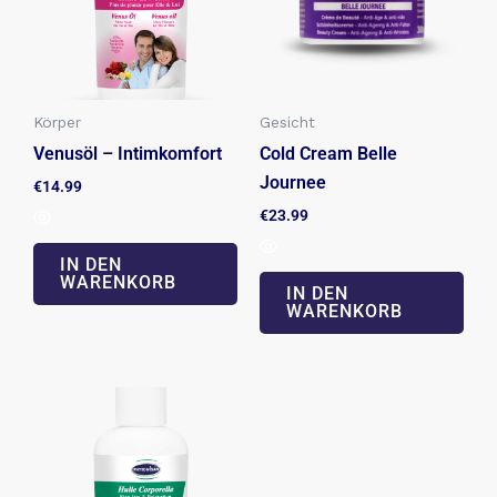
Körper
Gesicht
Venusöl – Intimkomfort
Cold Cream Belle
Journee
€
14.99
€
23.99
IN DEN
WARENKORB
IN DEN
WARENKORB
Preisspanne:
Dieses
€14.49
Produkt
bis
€96.99
weist
mehrere