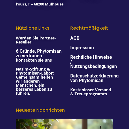
l’ours, F – 68200 Mulhouse
Nützliche Links
Rechtmäßigkeit
Werden Sie Partner-
AGB
Reseller
Impressum
6 Gründe, Phytomisan
zu vertrauen
Rechtliche Hinweise
kontakten sie uns
/
Nutzungsbedingungen
Nasim-Stiftung &
Phytomisan-Labor:
Datenschutzerklaerung
Gemeinsam helfen
von Phytomisan
wir anderen
Menschen, ein
besseres Leben zu
Kostenloser Versand
führen.
& Treueprogramm
Neueste Nachrichten