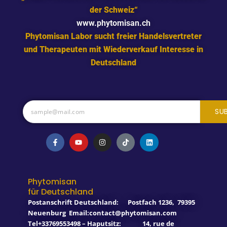
der Schweiz“
www.phytomisan.ch
Phytomisan Labor sucht freier Handelsvertreter
und Therapeuten mit Wiederverkauf Interesse in
Deutschland
SU
F
Y
I
T
L
a
o
n
i
i
c
u
s
k
n
e
t
t
t
k
b
u
a
o
e
o
b
g
k
d
o
e
r
i
Phytomisan
k
a
n
für Deutschland
-
m
f
Postanschrift Deutschland:
Postfach 1236
,
79395
Neuenburg
Email:contact@phytomisan.com
Tel+33769553498 – Haputsitz: 14, rue de