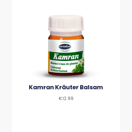
I
:
S
€
W
5
A
4
R
.
:
9
€
9
5
.
9
.
4
9
Kamran Kräuter Balsam
€
12.99