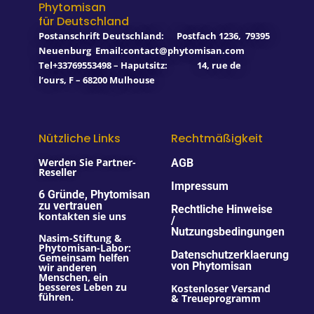
o
e
r
i
Phytomisan
k
a
n
für Deutschland
-
m
f
Postanschrift Deutschland:
Postfach 1236
,
79395
Neuenburg
Email:contact@phytomisan.com
Tel+33769553498 – Haputsitz: 14, rue de
l’ours, F – 68200 Mulhouse
Nützliche Links
Rechtmäßigkeit
Werden Sie Partner-
AGB
Reseller
Impressum
6 Gründe, Phytomisan
zu vertrauen
Rechtliche Hinweise
kontakten sie uns
/
Nutzungsbedingungen
Nasim-Stiftung &
Phytomisan-Labor:
Datenschutzerklaerung
Gemeinsam helfen
von Phytomisan
wir anderen
Menschen, ein
besseres Leben zu
Kostenloser Versand
führen.
& Treueprogramm