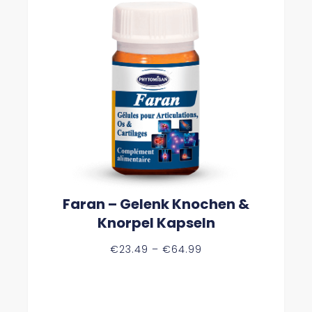
Faran – Gelenk Knochen &
Knorpel Kapseln
P
€
23.49
–
€
64.99
R
E
I
S
S