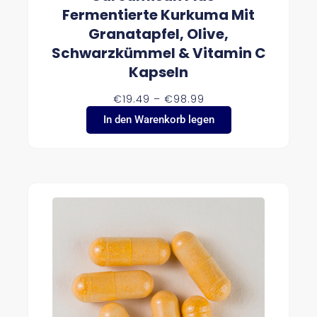
Fermentierte Kurkuma Mit
Granatapfel, Olive,
Schwarzkümmel & Vitamin C
Kapseln
P
€
19.49
–
€
98.99
R
In den Warenkorb legen
E
I
S
S
P
A
N
N
E
:
€
1
9
.
4
9
B
I