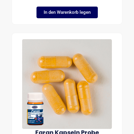
P
A
N
In den Warenkorb legen
N
E
:
€
2
3
.
4
9
B
I
S
€
6
4
.
9
9
Faran Kapseln Probe