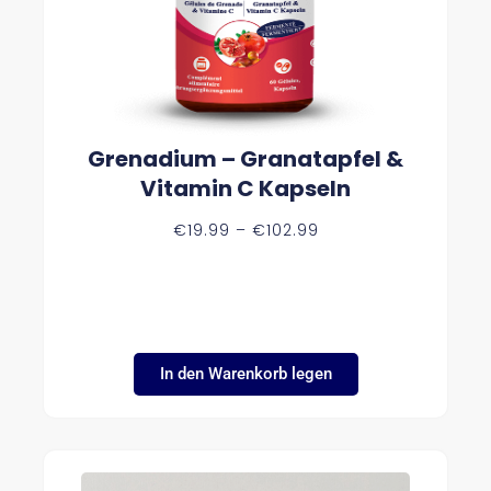
Grenadium – Granatapfel &
Vitamin C Kapseln
P
€
19.99
–
€
102.99
R
E
I
S
S
P
A
N
In den Warenkorb legen
N
E
:
€
1
9