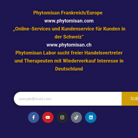
Phytomisan Frankreich/Europe
www.phytomisan.com
„Online-Services und Kundenservice für Kunden in
der Schweiz“
www.phytomisan.ch
Phytomisan Labor sucht freier Handelsvertreter
und Therapeuten mit Wiederverkauf Interesse in
Deutschland
SU
F
Y
I
T
L
a
o
n
i
i
c
u
s
k
n
e
t
t
t
k
b
u
a
o
e
o
b
g
k
d