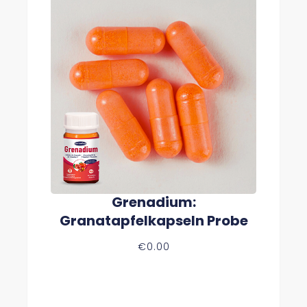
.
9
9
B
I
S
€
1
0
2
.
9
9
Grenadium:
Granatapfelkapseln Probe
€
0.00