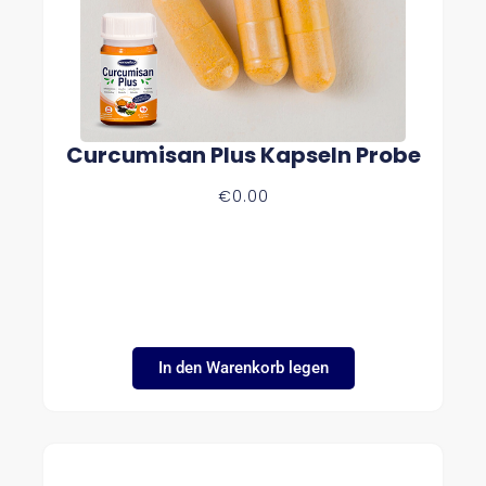
S
€
9
8
.
9
9
Curcumisan Plus Kapseln Probe
€
0.00
In den Warenkorb legen