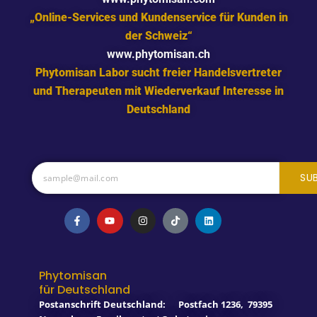
„Online-Services und Kundenservice für Kunden in
der Schweiz“
www.phytomisan.ch
Phytomisan Labor sucht freier Handelsvertreter
und Therapeuten mit Wiederverkauf Interesse in
Deutschland
SU
F
Y
I
T
L
a
o
n
i
i
c
u
s
k
n
e
t
t
t
k
b
u
a
o
e
o
b
g
k
d
o
e
r
i
Phytomisan
k
a
n
für Deutschland
-
m
f
Postanschrift Deutschland:
Postfach 1236
,
79395