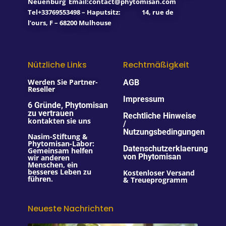
Neuenburg
Email:contact@phytomisan.com
Tel+33769553498 – Haputsitz: 14, rue de
l’ours, F – 68200 Mulhouse
Nützliche Links
Rechtmäßigkeit
Werden Sie Partner-
AGB
Reseller
Impressum
6 Gründe, Phytomisan
zu vertrauen
Rechtliche Hinweise
kontakten sie uns
/
Nutzungsbedingungen
Nasim-Stiftung &
Phytomisan-Labor:
Datenschutzerklaerung
Gemeinsam helfen
von Phytomisan
wir anderen
Menschen, ein
besseres Leben zu
Kostenloser Versand
führen.
& Treueprogramm
Neueste Nachrichten