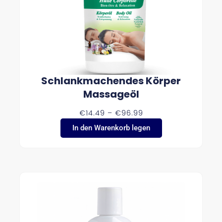
Schlankmachendes Körper
Massageöl
P
€
14.49
–
€
96.99
R
In den Warenkorb legen
E
I
S
S
P
A
N
N
E
:
€
1