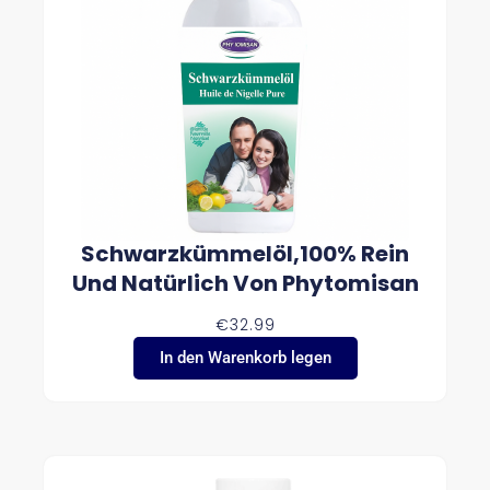
4
.
4
9
B
I
S
€
9
6
.
9
9
Schwarzkümmelöl,100% Rein
Und Natürlich Von Phytomisan
€
32.99
In den Warenkorb legen