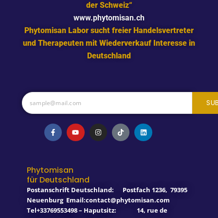
der Schweiz“
www.phytomisan.ch
Phytomisan Labor sucht freier Handelsvertreter
und Therapeuten mit Wiederverkauf Interesse in
Deutschland
SU
F
Y
I
T
L
a
o
n
i
i
c
u
s
k
n
e
t
t
t
k
b
u
a
o
e
o
b
g
k
d
o
e
r
i
Phytomisan
k
a
n
für Deutschland
-
m
f
Postanschrift Deutschland:
Postfach 1236
,
79395
Neuenburg
Email:contact@phytomisan.com
Tel+33769553498 – Haputsitz: 14, rue de