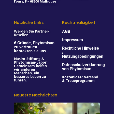
l’ours, F – 68200 Mulhouse
Nützliche Links
Rechtmäßigkeit
Werden Sie Partner-
AGB
Reseller
Impressum
6 Gründe, Phytomisan
zu vertrauen
Rechtliche Hinweise
kontakten sie uns
/
Nutzungsbedingungen
Nasim-Stiftung &
Phytomisan-Labor:
Datenschutzerklaerung
Gemeinsam helfen
von Phytomisan
wir anderen
Menschen, ein
besseres Leben zu
Kostenloser Versand
führen.
& Treueprogramm
Neueste Nachrichten