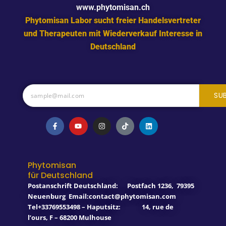
www.phytomisan.ch
Phytomisan Labor sucht freier Handelsvertreter
und Therapeuten mit Wiederverkauf Interesse in
Deutschland
SU
F
Y
I
T
L
a
o
n
i
i
c
u
s
k
n
e
t
t
t
k
b
u
a
o
e
o
b
g
k
d
o
e
r
i
Phytomisan
k
a
n
für Deutschland
-
m
f
Postanschrift Deutschland:
Postfach 1236
,
79395
Neuenburg
Email:contact@phytomisan.com
Tel+33769553498 – Haputsitz: 14, rue de
l’ours, F – 68200 Mulhouse