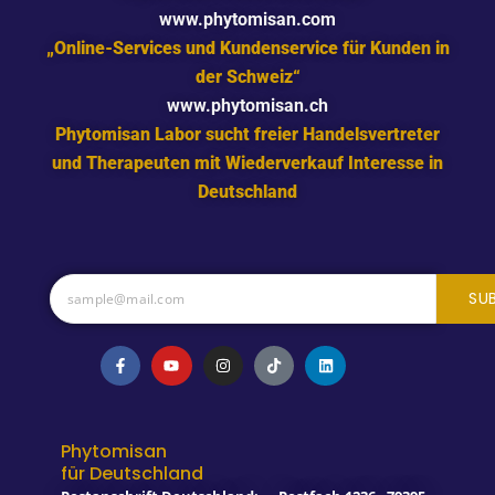
www.phytomisan.com
„Online-Services und Kundenservice für Kunden in
der Schweiz“
www.phytomisan.ch
Phytomisan Labor sucht freier Handelsvertreter
und Therapeuten mit Wiederverkauf Interesse in
Deutschland
SU
F
Y
I
T
L
a
o
n
i
i
c
u
s
k
n
e
t
t
t
k
b
u
a
o
e
o
b
g
k
d
o
e
r
i
Phytomisan
k
a
n
für Deutschland
-
m
f