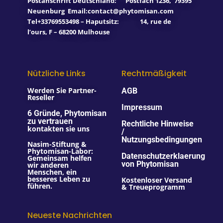
Postanschrift Deutschland:
Postfach 1236
,
79395
Neuenburg
Email:contact@phytomisan.com
Tel+33769553498 – Haputsitz: 14, rue de
l’ours, F – 68200 Mulhouse
Nützliche Links
Rechtmäßigkeit
Werden Sie Partner-
AGB
Reseller
Impressum
6 Gründe, Phytomisan
zu vertrauen
Rechtliche Hinweise
kontakten sie uns
/
Nutzungsbedingungen
Nasim-Stiftung &
Phytomisan-Labor:
Datenschutzerklaerung
Gemeinsam helfen
von Phytomisan
wir anderen
Menschen, ein
besseres Leben zu
Kostenloser Versand
führen.
& Treueprogramm
Neueste Nachrichten