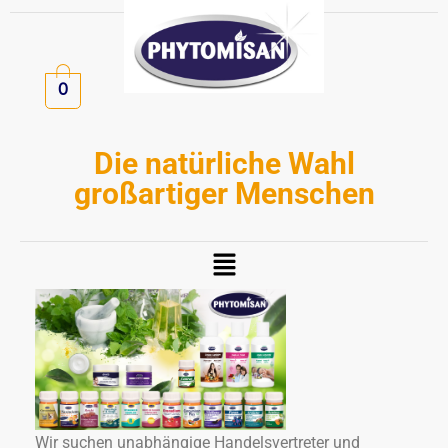
Zum
Inhalt
springen
0
Die natürliche Wahl
großartiger Menschen
Menü
Wir suchen unabhängige Handelsvertreter und