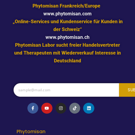
Phytomisan Frankreich/Europe
www.phytomisan.com
„Online-Services und Kundenservice für Kunden in
der Schweiz“
www.phytomisan.ch
Phytomisan Labor sucht freier Handelsvertreter
und Therapeuten mit Wiederverkauf Interesse in
Deutschland
SU
F
Y
I
T
L
a
o
n
i
i
c
u
s
k
n
e
t
t
t
k
b
u
a
o
e
o
b
g
k
d
o
e
r
i
Phytomisan
k
a
n