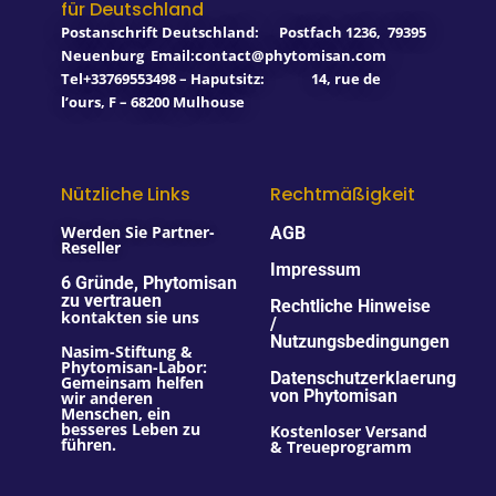
für Deutschland
-
m
f
Postanschrift Deutschland:
Postfach 1236
,
79395
Neuenburg
Email:contact@phytomisan.com
Tel+33769553498 – Haputsitz: 14, rue de
l’ours, F – 68200 Mulhouse
Nützliche Links
Rechtmäßigkeit
Werden Sie Partner-
AGB
Reseller
Impressum
6 Gründe, Phytomisan
zu vertrauen
Rechtliche Hinweise
kontakten sie uns
/
Nutzungsbedingungen
Nasim-Stiftung &
Phytomisan-Labor:
Datenschutzerklaerung
Gemeinsam helfen
von Phytomisan
wir anderen
Menschen, ein
besseres Leben zu
Kostenloser Versand
führen.
& Treueprogramm