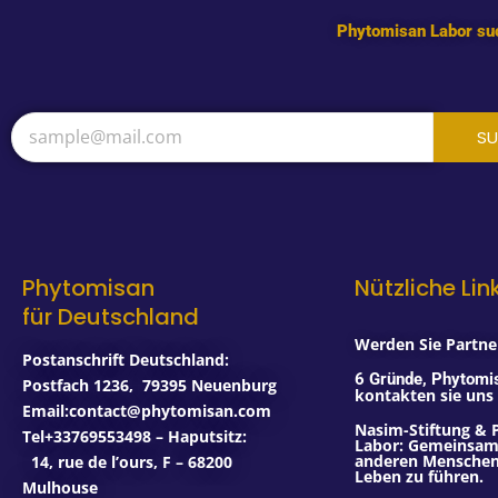
Phytomisan Labor suc
SU
Phytomisan
Nützliche Lin
für Deutschland
Werden Sie Partner
Postanschrift Deutschland:
6 Gründe, Phytomi
Postfach 1236
,
79395
Neuenburg
kontakten sie uns
Email:contact@phytomisan.com
Nasim-Stiftung & 
Tel+33769553498 – Haputsitz:
Labor: Gemeinsam 
anderen Menschen,
14, rue de l’ours, F – 68200
Leben zu führen.
Mulhouse