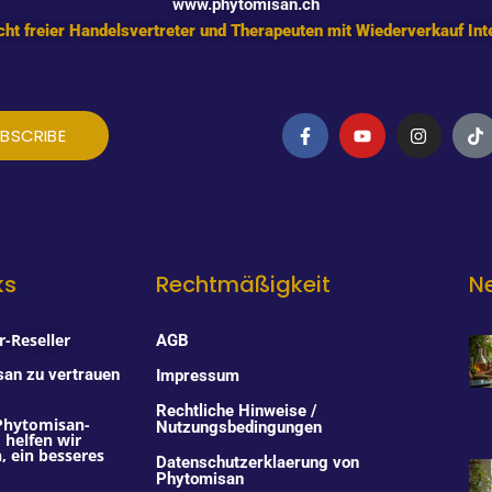
www.phytomisan.ch
ht freier Handelsvertreter und Therapeuten mit Wiederverkauf Int
F
Y
I
T
BSCRIBE
a
o
n
i
c
u
s
k
e
t
t
t
b
u
a
o
o
b
g
k
o
e
r
k
a
-
m
f
ks
Rechtmäßigkeit
N
-Reseller
AGB
san zu vertrauen
Impressum
Rechtliche Hinweise /
Phytomisan-
Nutzungsbedingungen
helfen wir
 ein besseres
Datenschutzerklaerung von
Phytomisan