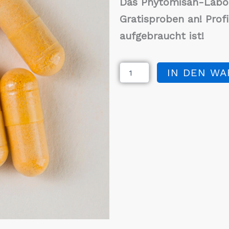
Das Phytomisan-Labor
Gratisproben an! Profi
aufgebraucht ist!
Curcumisan
IN DEN W
Plus
Kapseln
Probe
Menge