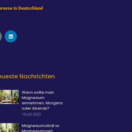
eresse in Deutschland
L
i
n
k
e
d
i
n
eueste Nachrichten
Wann sollte man
Magnesium
einnehmen: Morgens
oder Abends?
18 Juli 2025
Magnesiumcitrat vs.
Magnesiumoxid: