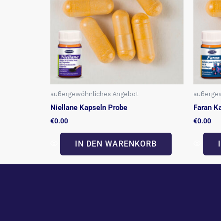
außergewöhnliches Angebot
außerge
Niellane Kapseln Probe
Faran K
€
0.00
€
0.00
IN DEN WARENKORB