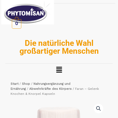
Zum
Inhalt
springen
0
Die natürliche Wahl
großartiger Menschen
Menü
Start
/
Shop
/
Nahrungsergänzung und
Ernährung
/
Abwehrkräfte des Körpers
/ Faran – Gelenk
Knochen & Knorpel Kapseln