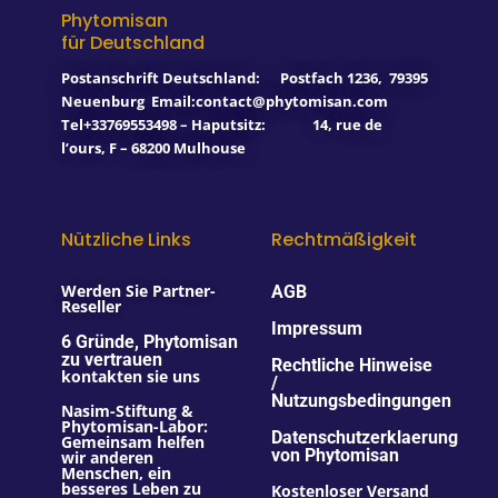
o
e
r
i
Phytomisan
k
a
n
für Deutschland
-
m
f
Postanschrift Deutschland:
Postfach 1236
,
79395
Neuenburg
Email:contact@phytomisan.com
Tel+33769553498 – Haputsitz: 14, rue de
l’ours, F – 68200 Mulhouse
Nützliche Links
Rechtmäßigkeit
Werden Sie Partner-
AGB
Reseller
Impressum
6 Gründe, Phytomisan
zu vertrauen
Rechtliche Hinweise
kontakten sie uns
/
Nutzungsbedingungen
Nasim-Stiftung &
Phytomisan-Labor:
Datenschutzerklaerung
Gemeinsam helfen
von Phytomisan
wir anderen
Menschen, ein
besseres Leben zu
Kostenloser Versand