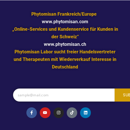
Phytomisan Frankreich/Europe
www.phytomisan.com
„Online-Services und Kundenservice für Kunden in
der Schweiz“
www.phytomisan.ch
Phytomisan Labor sucht freier Handelsvertreter
und Therapeuten mit Wiederverkauf Interesse in
Deutschland
SU
F
Y
I
T
L
a
o
n
i
i
c
u
s
k
n
e
t
t
t
k
b
u
a
o
e
o
b
g
k
d