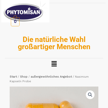
Zum
Inhalt
springen
0
Die natürliche Wahl
großartiger Menschen
Menü
Start
/
Shop
/
außergewöhnliches Angebot
/ Nasimium
Kapseln Probe