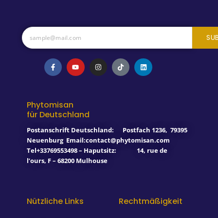
SU
F
Y
I
T
L
a
o
n
i
i
c
u
s
k
n
e
t
t
t
k
b
u
a
o
e
o
b
g
k
d
o
e
r
i
Phytomisan
k
a
n
für Deutschland
-
m
f
Postanschrift Deutschland:
Postfach 1236
,
79395
Neuenburg
Email:contact@phytomisan.com
Tel+33769553498 – Haputsitz: 14, rue de
l’ours, F – 68200 Mulhouse
Nützliche Links
Rechtmäßigkeit