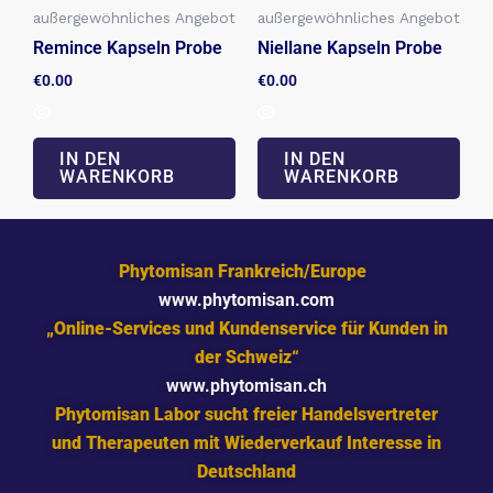
außergewöhnliches Angebot
außergewöhnliches Angebot
Remince Kapseln Probe
Niellane Kapseln Probe
€
0.00
€
0.00
IN DEN
IN DEN
WARENKORB
WARENKORB
Phytomisan Frankreich/Europe
www.phytomisan.com
„Online-Services und Kundenservice für Kunden in
der Schweiz“
www.phytomisan.ch
Phytomisan Labor sucht freier Handelsvertreter
und Therapeuten mit Wiederverkauf Interesse in
Deutschland