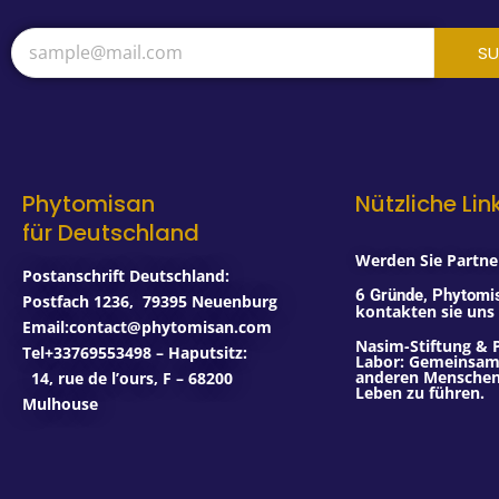
SU
Phytomisan
Nützliche Lin
für Deutschland
Werden Sie Partner
Postanschrift Deutschland:
6 Gründe, Phytomi
Postfach 1236
,
79395
Neuenburg
kontakten sie uns
Email:contact@phytomisan.com
Nasim-Stiftung & 
Tel+33769553498 – Haputsitz:
Labor: Gemeinsam 
anderen Menschen,
14, rue de l’ours, F – 68200
Leben zu führen.
Mulhouse