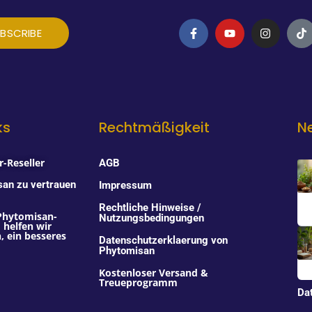
F
Y
I
T
BSCRIBE
a
o
n
i
c
u
s
k
e
t
t
t
b
u
a
o
o
b
g
k
o
e
r
k
a
-
m
f
ks
Rechtmäßigkeit
N
-Reseller
AGB
san zu vertrauen
Impressum
Rechtliche Hinweise /
Phytomisan-
Nutzungsbedingungen
helfen wir
 ein besseres
Datenschutzerklaerung von
Phytomisan
Kostenloser Versand &
Treueprogramm
Da