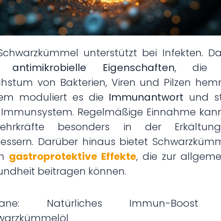
Schwarzkümmel unterstützt bei Infekten. D
at
antimikrobielle Eigenschaften
, die 
hstum von Bakterien, Viren und Pilzen hem
em moduliert es die
Immunantwort
und st
 Immunsystem. Regelmäßige Einnahme kann
ehrkräfte besonders in der Erkältungs
bessern. Darüber hinaus bietet Schwarzkümm
ch
gastroprotektive Effekte
, die zur allgem
undheit beitragen können.
ellane: Natürliches Immun-Boost 
warzkümmelöl