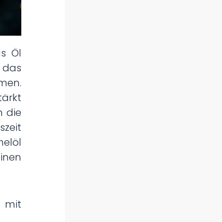
as Öl
das
men.
ärkt
 die
zeit
elöl
einen
mit