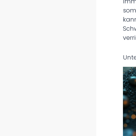
Imm
som
ka
Sch
verr
Unte