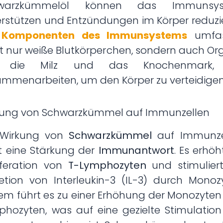
warzkümmelöl können das Immunsy
rstützen und Entzündungen im Körper reduzi
 Komponenten des Immunsystems
umfas
t nur weiße Blutkörperchen, sondern auch O
e die Milz und das Knochenmark, 
mmenarbeiten, um den Körper zu verteidigen
kung von Schwarzkümmel auf Immunzellen
 Wirkung von
Schwarzkümmel
auf Immunze
t eine Stärkung der
Immunantwort
. Es erhöh
iferation von
T-Lymphozyten
und stimuliert
etion von Interleukin-3 (IL-3) durch Monoz
m führt es zu einer Erhöhung der Monozyte
hozyten, was auf eine gezielte Stimulatio