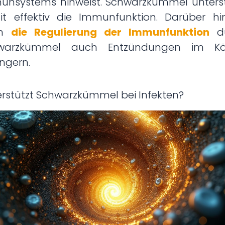
unsystems hinweist. Schwarzkümmel unterst
it effektiv die Immunfunktion. Darüber hi
nn
die Regulierung der Immunfunktion
du
warzkümmel auch Entzündungen im Kö
ingern.
rstützt Schwarzkümmel bei Infekten?