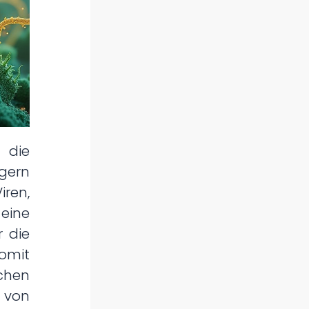
 die
egern
iren,
eine
r die
omit
ichen
on