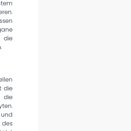
stem
eren.
sen
rgane
die
.
llen
t die
 die
yten.
n und
n des