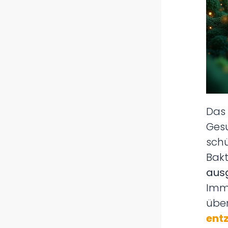
D
Gesu
schü
Bak
aus
Imm
über
ent