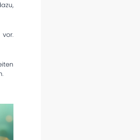
dazu,
vor.
eiten
n.