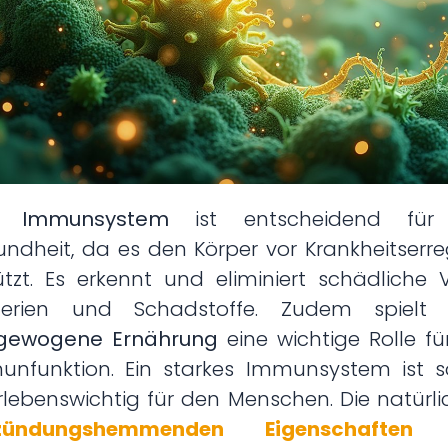
as
Immunsystem
ist entscheidend für
ndheit, da es den Körper vor Krankheitserr
tzt. Es erkennt und eliminiert schädliche V
terien und Schadstoffe. Zudem spielt 
gewogene Ernährung
eine wichtige Rolle fü
unfunktion. Ein starkes Immunsystem ist s
lebenswichtig für den Menschen. Die natürl
zündungshemmenden Eigenschaften
v