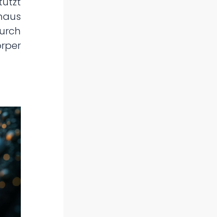
ützt
naus
rch
rper