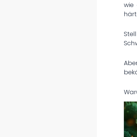
wie 
härt
Ste
Schw
Aber
bek
War