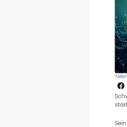
Teile
Sch
stär
Sein