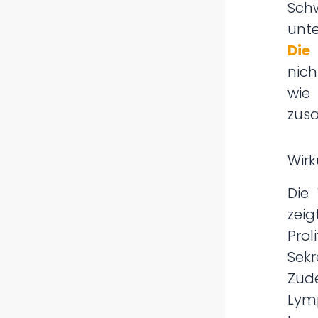
Sch
unte
Die
nich
wi
zusa
Wir
Die
zeig
Prol
Sekr
Zude
Lymp