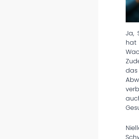
Ja, 
h
Wac
Zud
das
Abw
ver
au
Ges
Ni
Sch