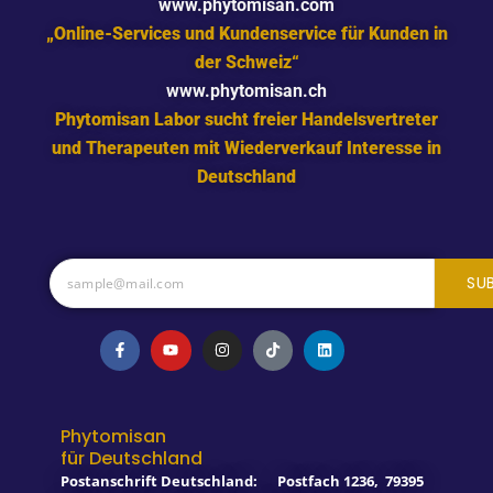
www.phytomisan.com
„Online-Services und Kundenservice für Kunden in
der Schweiz“
www.phytomisan.ch
Phytomisan Labor sucht freier Handelsvertreter
und Therapeuten mit Wiederverkauf Interesse in
Deutschland
SU
F
Y
I
T
L
a
o
n
i
i
c
u
s
k
n
e
t
t
t
k
b
u
a
o
e
o
b
g
k
d
o
e
r
i
Phytomisan
k
a
n
für Deutschland
-
m
f
Postanschrift Deutschland:
Postfach 1236
,
79395