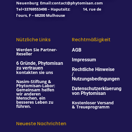
Neuenburg
Email:contact@phytomisan.com
Tel+33769553498 – Haputsitz: 14, rue de
l’ours, F – 68200 Mulhouse
Nützliche Links
Rechtmäßigkeit
Werden Sie Partner-
AGB
Reseller
Impressum
6 Gründe, Phytomisan
zu vertrauen
Rechtliche Hinweise
kontakten sie uns
/
Nutzungsbedingungen
Nasim-Stiftung &
Phytomisan-Labor:
Datenschutzerklaerung
Gemeinsam helfen
von Phytomisan
wir anderen
Menschen, ein
besseres Leben zu
Kostenloser Versand
führen.
& Treueprogramm
Neueste Nachrichten