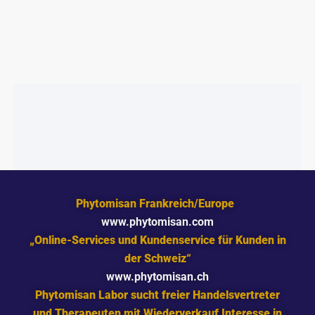
L
R
I
P
C
R
H
E
E
I
R
S
P
I
R
S
E
T
I
:
S
€
W
5
A
4
R
.
:
9
€
9
5
.
9
Phytomisan Frankreich/Europe
.
4
www.phytomisan.com
9
„Online-Services und Kundenservice für Kunden in
der Schweiz“
www.phytomisan.ch
Phytomisan Labor sucht freier Handelsvertreter
und Therapeuten mit Wiederverkauf Interesse in