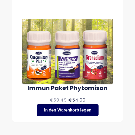
Immun Paket Phytomisan
U
A
€
59.49
€
54.99
R
K
S
T
In den Warenkorb legen
P
U
R
E
Ü
L
N
L
G
E