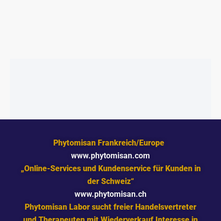
L
R
I
P
C
R
H
E
E
I
R
S
P
I
R
S
E
T
I
:
S
€
W
5
A
4
R
.
:
9
€
9
5
.
9
Phytomisan Frankreich/Europe
.
4
www.phytomisan.com
9
„Online-Services und Kundenservice für Kunden in
der Schweiz“
www.phytomisan.ch
Phytomisan Labor sucht freier Handelsvertreter
und Therapeuten mit Wiederverkauf Interesse in