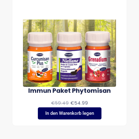
Immun Paket Phytomisan
U
A
€
59.49
€
54.99
R
K
S
T
In den Warenkorb legen
P
U
R
E
Ü
L
N
L
G
E