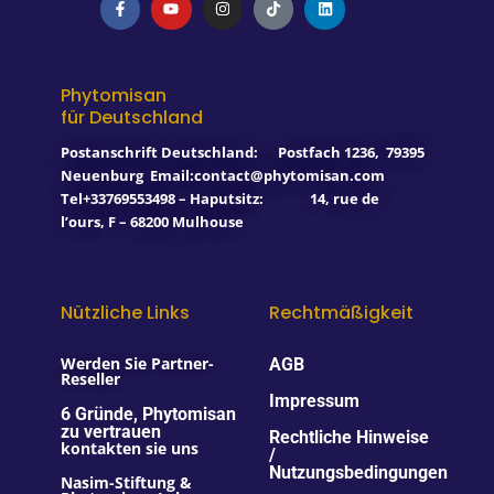
a
o
n
i
i
c
u
s
k
n
e
t
t
t
k
b
u
a
o
e
o
b
g
k
d
o
e
r
i
Phytomisan
k
a
n
für Deutschland
-
m
f
Postanschrift Deutschland:
Postfach 1236
,
79395
Neuenburg
Email:contact@phytomisan.com
Tel+33769553498 – Haputsitz: 14, rue de
l’ours, F – 68200 Mulhouse
Nützliche Links
Rechtmäßigkeit
Werden Sie Partner-
AGB
Reseller
Impressum
6 Gründe, Phytomisan
zu vertrauen
Rechtliche Hinweise
kontakten sie uns
/
Nutzungsbedingungen
Nasim-Stiftung &