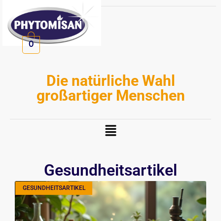
Zum
Inhalt
springen
0
Die natürliche Wahl
großartiger Menschen
Menü
Gesundheitsartikel
GESUNDHEITSARTIKEL