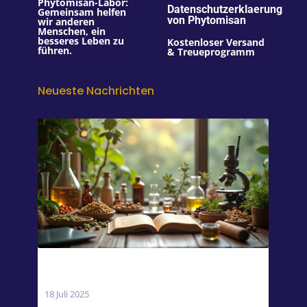
Phytomisan-Labor:
Datenschutzerklaerung
Gemeinsam helfen
von Phytomisan
wir anderen
Menschen, ein
besseres Leben zu
Kostenloser Versand
führen.
& Treueprogramm
Neueste Nachrichten
Wann sollte man Magnesium einnehmen:
Morgens oder Abends?
18 Juli 2025