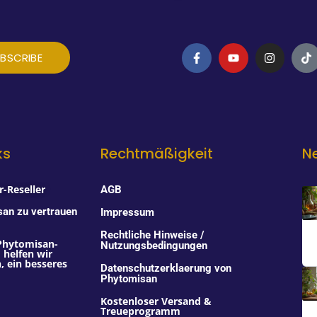
F
Y
I
T
BSCRIBE
a
o
n
i
c
u
s
k
e
t
t
t
b
u
a
o
o
b
g
k
o
e
r
k
a
-
m
f
ks
Rechtmäßigkeit
N
-Reseller
AGB
san zu vertrauen
Impressum
Rechtliche Hinweise /
Phytomisan-
Nutzungsbedingungen
helfen wir
 ein besseres
Datenschutzerklaerung von
Phytomisan
Kostenloser Versand &
Treueprogramm