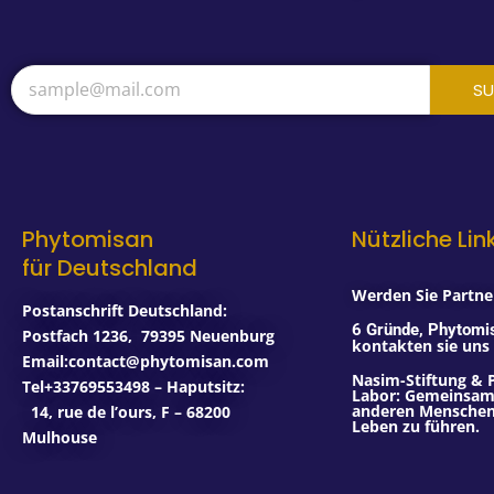
SU
Phytomisan
Nützliche Lin
für Deutschland
Werden Sie Partner
Postanschrift Deutschland:
6 Gründe, Phytomi
Postfach 1236
,
79395
Neuenburg
kontakten sie uns
Email:contact@phytomisan.com
Nasim-Stiftung & 
Tel+33769553498 – Haputsitz:
Labor: Gemeinsam 
anderen Menschen,
14, rue de l’ours, F – 68200
Leben zu führen.
Mulhouse