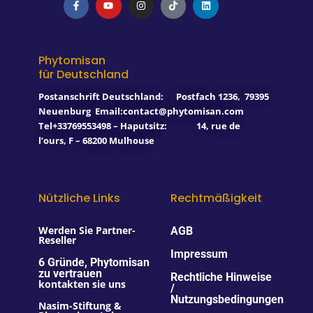
a
o
n
i
i
c
u
s
k
n
e
t
t
t
k
b
u
a
o
e
o
b
g
k
d
o
e
r
i
Phytomisan
k
a
n
für Deutschland
-
m
f
Postanschrift Deutschland:
Postfach 1236
,
79395
Neuenburg
Email:contact@phytomisan.com
Tel+33769553498 – Haputsitz: 14, rue de
l’ours, F – 68200 Mulhouse
Nützliche Links
Rechtmäßigkeit
Werden Sie Partner-
AGB
Reseller
Impressum
6 Gründe, Phytomisan
zu vertrauen
Rechtliche Hinweise
kontakten sie uns
/
Nutzungsbedingungen
Nasim-Stiftung &