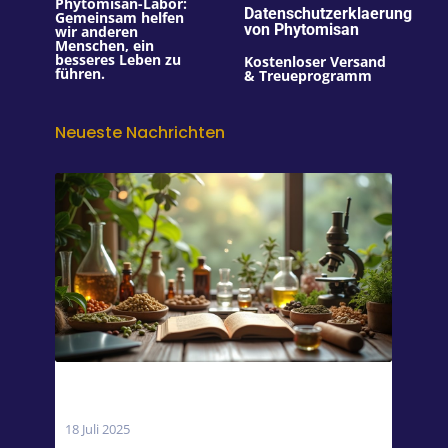
Phytomisan-Labor:
Datenschutzerklaerung
Gemeinsam helfen
von Phytomisan
wir anderen
Menschen, ein
besseres Leben zu
Kostenloser Versand
führen.
& Treueprogramm
Neueste Nachrichten
Wann sollte man Magnesium einnehmen:
Morgens oder Abends?
18 Juli 2025