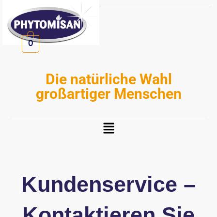
Zum
Inhalt
springen
0
Die natürliche Wahl
großartiger Menschen
Menü
Kundenservice –
Kontaktieren Sie