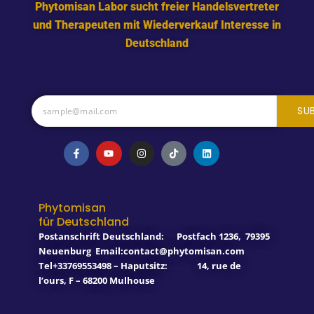
Phytomisan Labor sucht freier Handelsvertreter
und Therapeuten mit Wiederverkauf Interesse in
Deutschland
SU
F
Y
I
T
L
a
o
n
i
i
c
u
s
k
n
e
t
t
t
k
b
u
a
o
e
o
b
g
k
d
o
e
r
i
Phytomisan
k
a
n
für Deutschland
-
m
f
Postanschrift Deutschland:
Postfach 1236
,
79395
Neuenburg
Email:contact@phytomisan.com
Tel+33769553498 – Haputsitz: 14, rue de
l’ours, F – 68200 Mulhouse