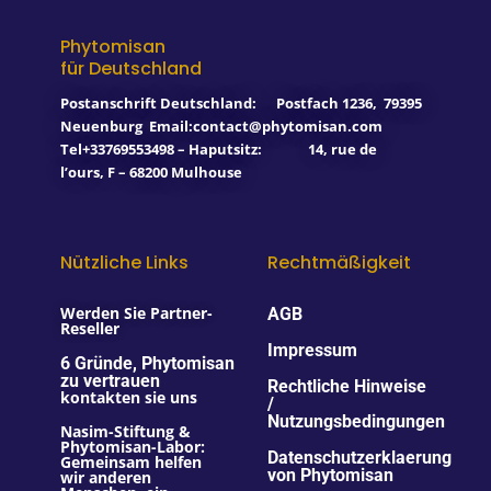
b
u
a
o
e
o
b
g
k
d
o
e
r
i
Phytomisan
k
a
n
für Deutschland
-
m
f
Postanschrift Deutschland:
Postfach 1236
,
79395
Neuenburg
Email:contact@phytomisan.com
Tel+33769553498 – Haputsitz: 14, rue de
l’ours, F – 68200 Mulhouse
Nützliche Links
Rechtmäßigkeit
Werden Sie Partner-
AGB
Reseller
Impressum
6 Gründe, Phytomisan
zu vertrauen
Rechtliche Hinweise
kontakten sie uns
/
Nutzungsbedingungen
Nasim-Stiftung &
Phytomisan-Labor:
Datenschutzerklaerung
Gemeinsam helfen
von Phytomisan
wir anderen