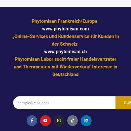
Phytomisan Frankreich/Europe
www.phytomisan.com
„Online-Services und Kundenservice für Kunden in
der Schweiz“
www.phytomisan.ch
Phytomisan Labor sucht freier Handelsvertreter
und Therapeuten mit Wiederverkauf Interesse in
Deutschland
SU
F
Y
I
T
L
a
o
n
i
i
c
u
s
k
n
e
t
t
t
k