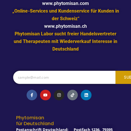
www.phytomisan.com
„Online-Services und Kundenservice für Kunden in
der Schweiz“
www.phytomisan.ch
Phytomisan Labor sucht freier Handelsvertreter
und Therapeuten mit Wiederverkauf Interesse in
Deutschland
SU
F
Y
I
T
L
a
o
n
i
i
c
u
s
k
n
e
t
t
t
k
b
u
a
o
e
o
b
g
k
d
o
e
r
i
Phytomisan
k
a
n
für Deutschland
-
m
f
Postanschrift Deutschland:
Postfach 1236
,
79395