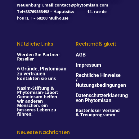
Neuenburg
Email:contact@phytomisan.com
Tel+33769553498 – Haputsitz: 14, rue de
l’ours, F – 68200 Mulhouse
Nützliche Links
Rechtmäßigkeit
Werden Sie Partner-
AGB
Reseller
Impressum
6 Gründe, Phytomisan
zu vertrauen
Rechtliche Hinweise
kontakten sie uns
/
Nutzungsbedingungen
Nasim-Stiftung &
Phytomisan-Labor:
Datenschutzerklaerung
Gemeinsam helfen
von Phytomisan
wir anderen
Menschen, ein
besseres Leben zu
Kostenloser Versand
führen.
& Treueprogramm
Neueste Nachrichten